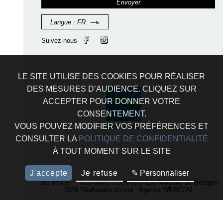
Envoyer
Langue :
FR
Suivez-nous
LE SITE UTILISE DES COOKIES POUR RÉALISER
DES MESURES D’AUDIENCE. CLIQUEZ SUR
ACCEPTER POUR DONNER VOTRE
CONSENTEMENT.
VOUS POUVEZ MODIFIER VOS PRÉFÉRENCES ET
CONSULTER LA
POLITIQUE DE CONFIDENTIALITÉ
À TOUT MOMENT SUR LE SITE
J'accepte
Je refuse
✎ Personnaliser
Site officiel – Tous droits réservés © Les Maisons de Georges
2026 Réalisation du site :
Agence WEBCOM