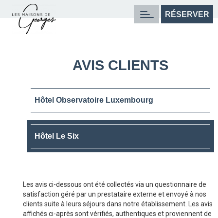
RÉSERVER
RÉSERVER
AVIS CLIENTS
HÔTEL LE SIX
RÉSERVER
HOTEL PENTHOUSE LUXEMBOURG
Hôtel Observatoire Luxembourg
RÉSERVER
HOTEL OBSERVATOIRE LUXEMBOURG
Hôtel Le Six
RÉSERVER
LE LUCO
RÉSERVER
HÔTEL DES MINES